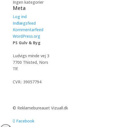
Ingen kategorier
Meta
Log ind
Indlægsfeed
Kommentarfeed
WordPress.org
PS Gulv & Byg
Ludvigs minde vej 3
7700 Thisted, Nors
Tlf.
23 64 30 30
peter@psgulvogbyg.dk
CVR.: 39057794
© Reklamebureauet Vizuall.dk
Facebook